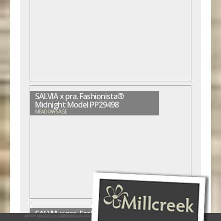
SALVIA x pra. Fashionista®
Midnight Model PP29498
MEADOW SAGE
SALVIA x pra. Fashionista® Moulin
@2026
MILLCREEK GARDENS LLC
ALL RIGHTS RESERVED
INTERACTIVE BY VERGE NETWORKS