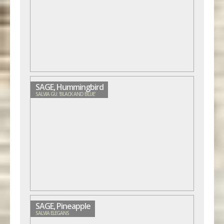
SAGE, Hummingbird
SALVIA GU. 'BLACK AND BLUE'
SAGE, Pineapple
SALVIA ELEGANS