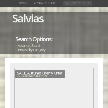
BROWSE
ADVANCED SEARCH
Salvias
Search Options:
Advanced Search
Browse by Category
SAGE, Autumn Cherry Chief
SALVIA GREGGII 'CHERRY CHIEF'